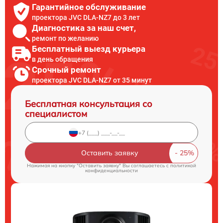
Гарантийное обслуживание
проектора JVC DLA-NZ7 до 3 лет
Диагностика за наш счет,
ремонт по желанию
Бесплатный выезд курьера
в день обращения
Срочный ремонт
проектора JVC DLA-NZ7 от 35 минут
Бесплатная консультация со
специалистом
Оставить заявку
Нажимая на кнопку "Оставить заявку" Вы соглашаетесь c
политикой
конфиденциальности