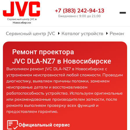
+7 (383) 242-94-13
Ежедневно с 9:00 до 21:00
Сервисный центр JVC
в
Новосибирске
Сервисный центр JVC
Каталог устройств
Ремонт 
Ремонт проектора
JVC DLA-NZ7 в Новосибирске
Выполняем ремонт JVC DLA-NZ7 в Новосибирске с
устранением неисправностей любой сложности. Проводим
диагностику, выявляем причины поломки, заменяем
неисправные детали и восстанавливаем
работоспособность устройства. Используем оригинальные
или рекомендованные производителем запчасти, после
ремонта выполняем проверку всех функций и
предоставляем гарантию.
Официальный сервис