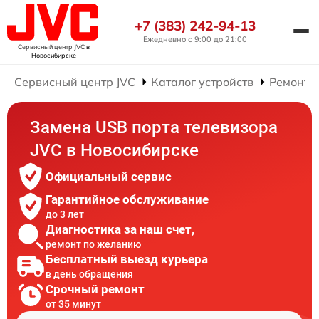
+7 (383) 242-94-13
Ежедневно с 9:00 до 21:00
Сервисный центр JVC
в
Новосибирске
Сервисный центр JVC
Каталог устройств
Ремонт 
Замена USB порта телевизора
JVC в Новосибирске
Официальный сервис
Гарантийное обслуживание
до 3 лет
Диагностика за наш счет,
ремонт по желанию
Бесплатный выезд курьера
в день обращения
Срочный ремонт
от 35 минут